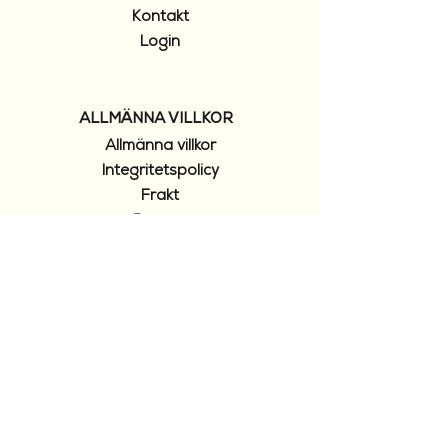
Kontakt
Login
ALLMÄNNA VILLKOR
Allmänna villkor
I
ntegritetspolicy
Frakt
Returer
FÖLJ OSS
Instagram
Youtube
SIGN UP TO OUR NEWSLETTER